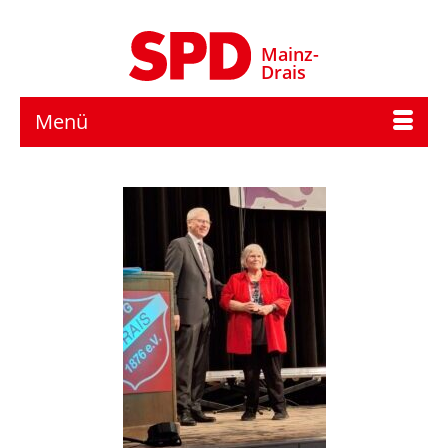
Mainz-
Drais
Menü